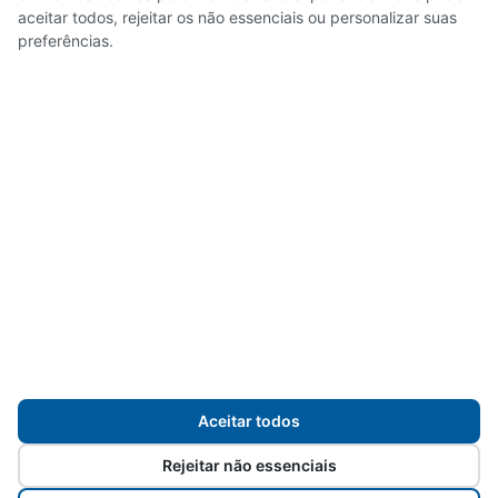
Noticias
aceitar todos, rejeitar os não essenciais ou personalizar suas
preferências.
Servidores
Transparência
Mapa do site
Aceitar todos
Rejeitar não essenciais
Desenvolvido para
Prefeitura de Sorocaba
pelos
servidores da