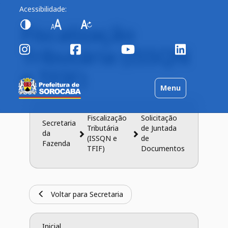
Acessibilidade:
Fiscalização
Tributária (ISSQN
e TFIF)
Toggle
Menu
navigation
Fiscalização
Solicitação
Secretaria
Tributária
de Juntada
da
(ISSQN e
de
Fazenda
TFIF)
Documentos
Voltar para Secretaria
Inicial