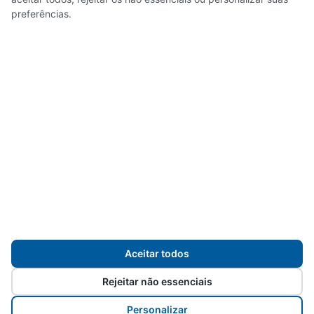
preferências.
Servidores
Transparência
Mapa do site
Aceitar todos
Rejeitar não essenciais
Desenvolvido para
Prefeitura de Sorocaba
pelos
servidores da
Personalizar