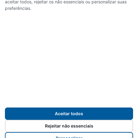
Noticias
aceitar todos, rejeitar os não essenciais ou personalizar suas
preferências.
Servidores
Transparência
Mapa do site
Aceitar todos
Rejeitar não essenciais
Desenvolvido para
Prefeitura de Sorocaba
pelos
servidores da