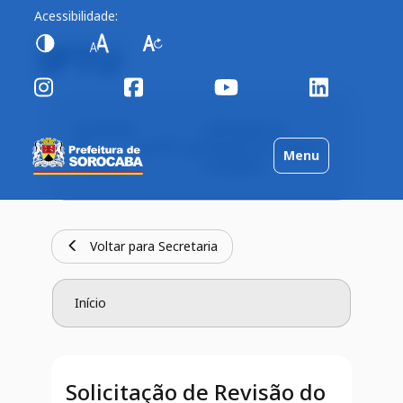
Acessibilidade:
IPTU
Secretaria
Solicitação de
da
IPTU
Revisão do Cadastro
Toggle
Menu
Fazenda
Imobiliário
navigation
Voltar para Secretaria
Início
Solicitação de Revisão do